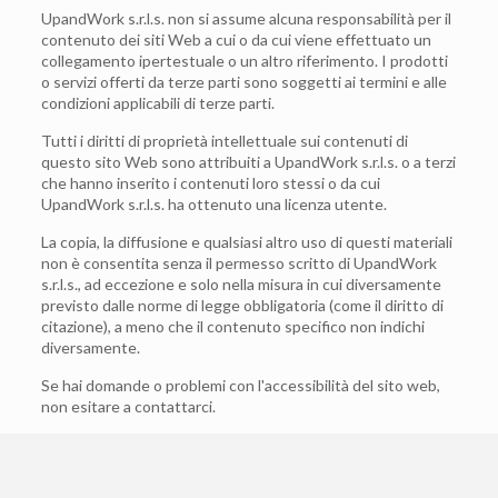
UpandWork s.r.l.s. non si assume alcuna responsabilità per il
contenuto dei siti Web a cui o da cui viene effettuato un
collegamento ipertestuale o un altro riferimento. I prodotti
o servizi offerti da terze parti sono soggetti ai termini e alle
condizioni applicabili di terze parti.
Tutti i diritti di proprietà intellettuale sui contenuti di
questo sito Web sono attribuiti a UpandWork s.r.l.s. o a terzi
che hanno inserito i contenuti loro stessi o da cui
UpandWork s.r.l.s. ha ottenuto una licenza utente.
La copia, la diffusione e qualsiasi altro uso di questi materiali
non è consentita senza il permesso scritto di UpandWork
s.r.l.s., ad eccezione e solo nella misura in cui diversamente
previsto dalle norme di legge obbligatoria (come il diritto di
citazione), a meno che il contenuto specifico non indichi
diversamente.
Se hai domande o problemi con l'accessibilità del sito web,
non esitare a contattarci.