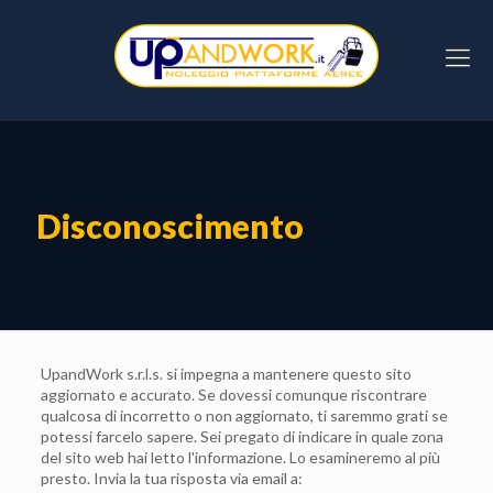
Disconoscimento
UpandWork s.r.l.s. si impegna a mantenere questo sito
aggiornato e accurato. Se dovessi comunque riscontrare
qualcosa di incorretto o non aggiornato, ti saremmo grati se
potessi farcelo sapere. Sei pregato di indicare in quale zona
del sito web hai letto l'informazione. Lo esamineremo al più
presto. Invia la tua risposta via email a: