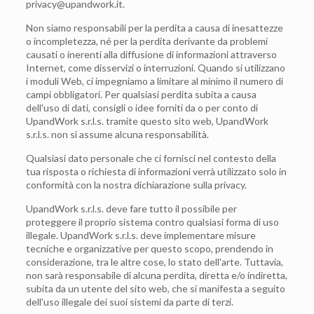
ti.krowdnapu@ycavirp
.
Non siamo responsabili per la perdita a causa di inesattezze
o incompletezza, né per la perdita derivante da problemi
causati o inerenti alla diffusione di informazioni attraverso
Internet, come disservizi o interruzioni. Quando si utilizzano
i moduli Web, ci impegniamo a limitare al minimo il numero di
campi obbligatori. Per qualsiasi perdita subita a causa
dell'uso di dati, consigli o idee forniti da o per conto di
UpandWork s.r.l.s. tramite questo sito web, UpandWork
s.r.l.s. non si assume alcuna responsabilità.
Qualsiasi dato personale che ci fornisci nel contesto della
tua risposta o richiesta di informazioni verrà utilizzato solo in
conformità con la nostra dichiarazione sulla privacy.
UpandWork s.r.l.s. deve fare tutto il possibile per
proteggere il proprio sistema contro qualsiasi forma di uso
illegale. UpandWork s.r.l.s. deve implementare misure
tecniche e organizzative per questo scopo, prendendo in
considerazione, tra le altre cose, lo stato dell'arte. Tuttavia,
non sarà responsabile di alcuna perdita, diretta e/o indiretta,
subita da un utente del sito web, che si manifesta a seguito
dell'uso illegale dei suoi sistemi da parte di terzi.